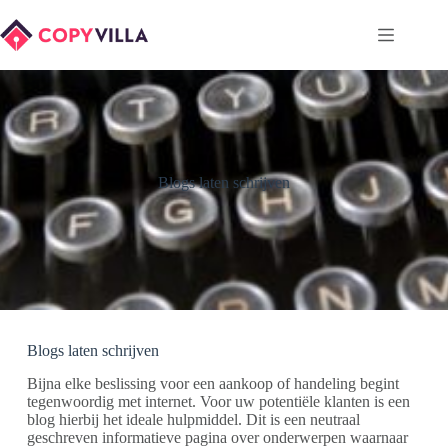
Ga
naar
de
inhoud
Blogs laten schrijven
Blogs laten schrijven
Bijna elke beslissing voor een aankoop of handeling begint
tegenwoordig met internet. Voor uw potentiële klanten is een
blog hierbij het ideale hulpmiddel. Dit is een neutraal
geschreven informatieve pagina over onderwerpen waarnaar