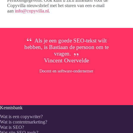
Persoonsgegevens. Ook kunt u zich afmelden voor de
Copyvilla nieuwsbrief met het sturen van een e-mail
aan
info@copyvilla.nl
.
Als je een goede SEO-tekst wilt
hebben, is Bastiaan de persoon om te
vragen.
Vincent Overvelde
Docent en software-ondernemer
Kennisbank
Wat is een copywriter?
Wat is contentmarketing?
Wat is SEO?
Wat zijn SEO-tools?